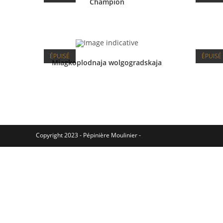
Champion
ÉPUISÉ
ÉPUISÉ
Miagkoplodnaja wolgogradskaja
Copyright 2023 - Pépinière Moulinier -