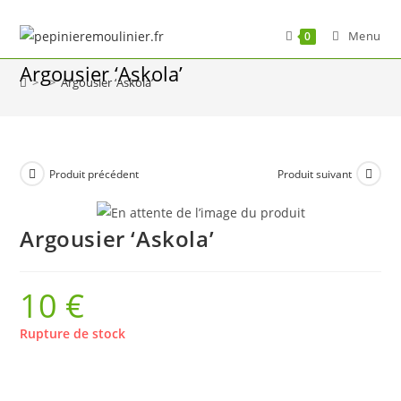
Skip
to
Menu
0
content
Argousier ‘Askola’
>
>
Argousier ‘Askola’
Produit précédent
Produit suivant
Argousier ‘Askola’
10
€
Rupture de stock