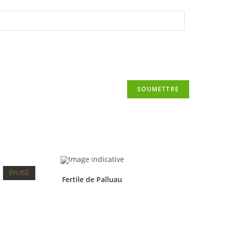
ÉPUISÉ
Fertile de Palluau