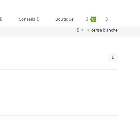
Toggle
Conseils
Boutique
0
>
>
cerise blanche
website
search