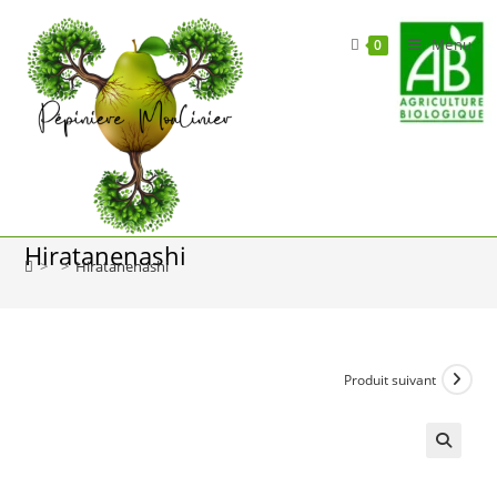
Skip
to
Menu
0
content
Hiratanenashi
>
>
Hiratanenashi
Produit suivant
🔍