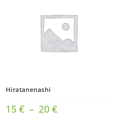
Hiratanenashi
15
€
–
20
€
Plage
de
prix :
15 €