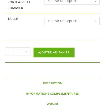
Choisir une option
PORTE-GREFFE
POMMIER
TAILLE
Choisir une option
quantité
-
+
AJOUTER AU PANIER
de
Pomme
terre
des
Pyrénées
DESCRIPTION
Orientales
INFORMATIONS COMPLÉMENTAIRES
AVIS (0)