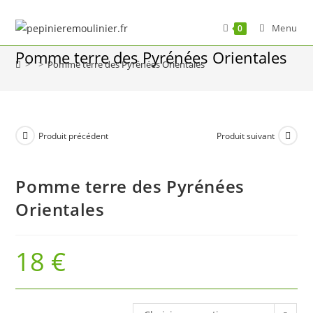
Skip
to
Menu
0
content
Pomme terre des Pyrénées Orientales
>
>
Pomme terre des Pyrénées Orientales
Produit précédent
Produit suivant
Pomme terre des Pyrénées
Orientales
18
€