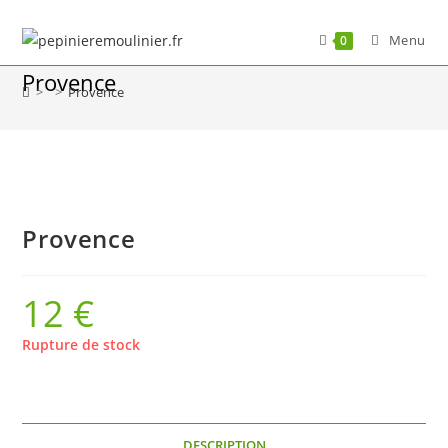
Skip
to
Menu
0
content
Provence
>
>
Provence
Provence
12
€
Rupture de stock
DESCRIPTION