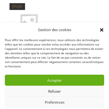
ÉPUISÉ
Gestion des cookies
Pour offrir les meilleures expériences, nous utilisons des technologies
telles que les cookies pour stocker et/ou accéder aux informations sur
l'appareil. Le consentement à ces technologies nous permettra de traiter
des données telles que le comportement de navigation ou des
Blancale précoce
identifiants uniques sur ce site. Le fait de ne pas consentir ou de retirer
son consentement peut affecter négativement certaines caractéristiques
et fonctions.
Accepter
Ceci est seulement un site vitrine (les
Refuser
commandes ne peuvent pas être prises en
Accueil
Conseils
Contact
Mentions légales
compte par le site)— pour toutes commandes,
Preferences
Copyright 2023 - Pépinière Moulinier -
veuillez me contacter par mail ou téléphone.