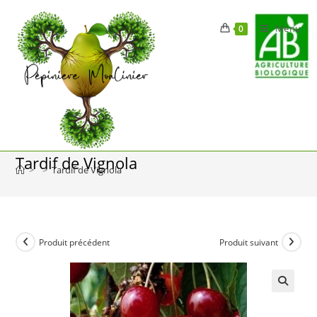
Skip
to
Menu
0
content
Tardif de Vignola
>
>
Tardif de Vignola
Produit précédent
Produit suivant