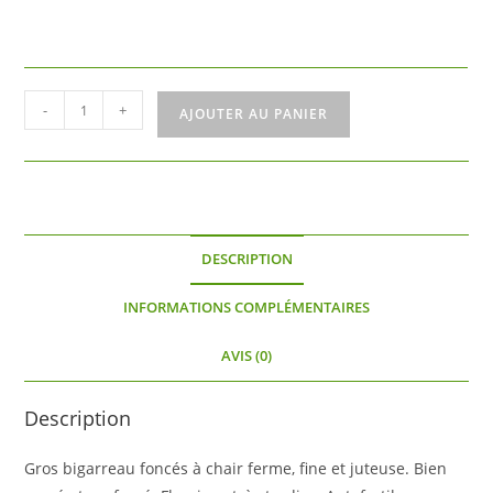
quantité
-
+
AJOUTER AU PANIER
de
Tardif
de
Vignola
DESCRIPTION
INFORMATIONS COMPLÉMENTAIRES
AVIS (0)
Description
Gros bigarreau foncés à chair ferme, fine et juteuse. Bien