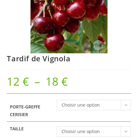
Tardif de Vignola
12
€
–
18
€
Plage
de
prix :
12 €
à
18 €
Choisir une option
PORTE-GREFFE
CERISIER
TAILLE
Choisir une option