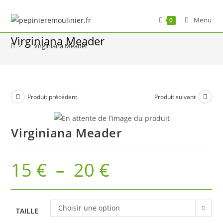
Skip
to
Menu
0
content
Virginiana Meader
>
>
Virginiana Meader
Produit précédent
Produit suivant
Virginiana Meader
15
€
–
20
€
Plage
de
prix :
15 €
à
20 €
Choisir une option
TAILLE