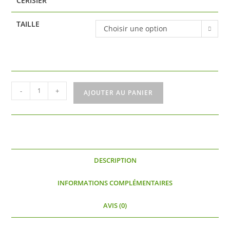
CERISIER
TAILLE
Choisir une option
quantité
-
+
AJOUTER AU PANIER
de
Guindoux
des
Charentes
DESCRIPTION
INFORMATIONS COMPLÉMENTAIRES
AVIS (0)