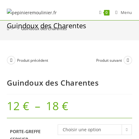
Skip
to
Menu
0
content
Guindoux des Charentes
>
>
Guindoux des Charentes
Produit précédent
Produit suivant
Guindoux des Charentes
12
€
–
18
€
Plage
de
prix :
12 €
à
18 €
Choisir une option
PORTE-GREFFE