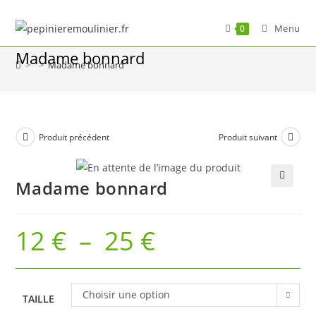
Skip
to
Menu
0
content
Madame bonnard
>
>
Madame bonnard
Produit précédent
Produit suivant
Madame bonnard
🔍
12
€
–
25
€
Plage
de
prix :
12 €
à
25 €
Choisir une option
TAILLE