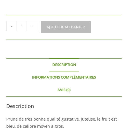
quantité
-
+
AJOUTER AU PANIER
de
Madame
bonnard
DESCRIPTION
INFORMATIONS COMPLÉMENTAIRES
AVIS (0)
Description
Prune de très bonne qualité gustative, juteuse, le fruit est
bleu, de calibre moyen à gros.