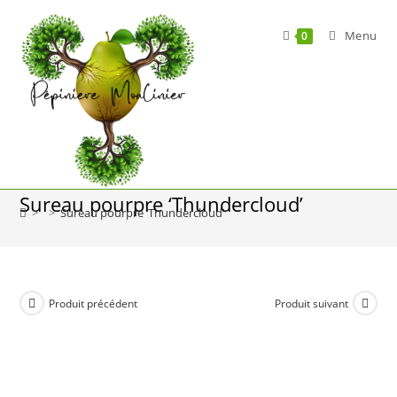
Skip
to
Menu
0
content
Sureau pourpre ‘Thundercloud’
>
>
Sureau pourpre ‘Thundercloud’
Produit précédent
Produit suivant