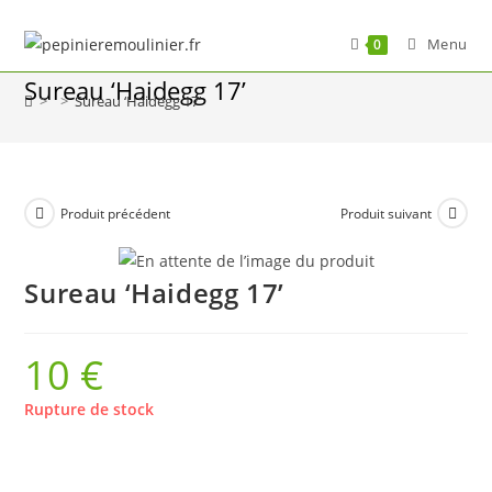
Skip
to
Menu
0
content
Sureau ‘Haidegg 17’
>
>
Sureau ‘Haidegg 17’
Produit précédent
Produit suivant
Sureau ‘Haidegg 17’
10
€
Rupture de stock