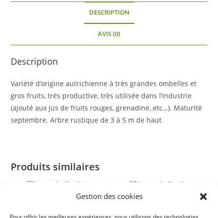
DESCRIPTION
AVIS (0)
Description
Variété d’origine autrichienne à très grandes ombelles et
gros fruits, très productive, très utilisée dans l’industrie
(ajouté aux jus de fruits rouges, grenadine, etc…). Maturité
septembre. Arbre rustique de 3 à 5 m de haut
Produits similaires
Gestion des cookies
ÉPUISÉ
ÉPUISÉ
Aronie melanocarpa ‘Hugin’
Baie de Goji ‘N°1’
Pour offrir les meilleures expériences, nous utilisons des technologies