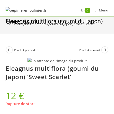
Skip
to
Menu
0
content
Eleagnus multiflora (goumi du Japon) ‘Sweet Scarlet’
>
>
Eleagnus multiflora (goumi du Japon) ‘Sweet Scarlet’
Produit précédent
Produit suivant
Eleagnus multiflora (goumi du
Japon) ‘Sweet Scarlet’
12
€
Rupture de stock