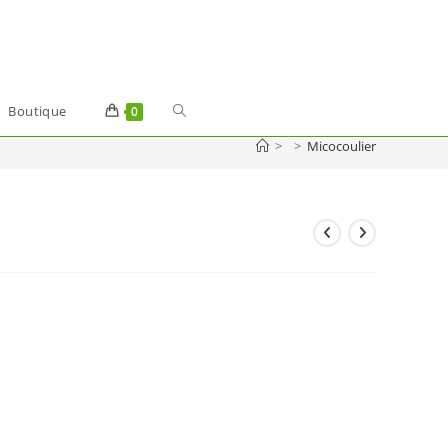
Toggle
Boutique
0
>
>
Micocoulier
website
search